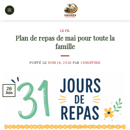
Skip
to
content
LE FIL
Plan de repas de mai pour toute la
famille
POSTÉ LE
JUIN 26, 2026
PAR
CHRISTINE
26
Juin