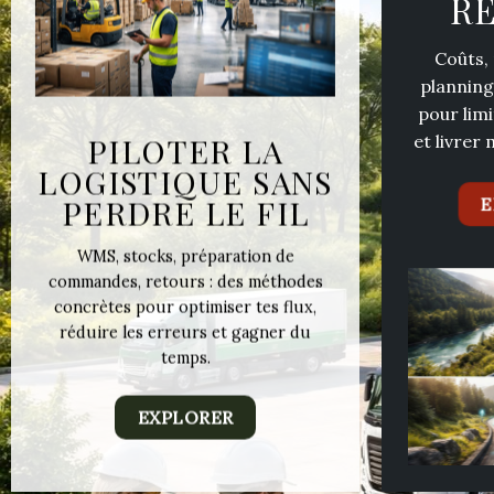
R
Coûts,
planning
pour limi
et livrer
PILOTER LA
LOGISTIQUE SANS
PERDRE LE FIL
E
WMS, stocks, préparation de
commandes, retours : des méthodes
concrètes pour optimiser tes flux,
réduire les erreurs et gagner du
temps.
EXPLORER