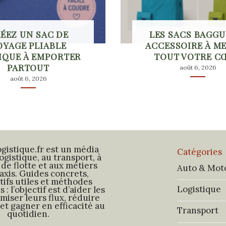
ÉEZ UN SAC DE
LES SACS BAGGU 
OYAGE PLIABLE
ACCESSOIRE À M
IQUE À EMPORTER
TOUT VOTRE C
PARTOUT
août 6, 2026
août 6, 2026
gistique.fr est un média
Catégories
logistique, au transport, à
 de flotte et aux métiers
Auto & Mot
axis. Guides concrets,
ifs utiles et méthodes
Logistique
 : l’objectif est d’aider les
imiser leurs flux, réduire
 et gagner en efficacité au
Transport
quotidien.