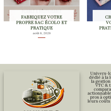
FABRIQUEZ VOTRE
CR
PROPRE SAC ÉCOLO ET
V
PRATIQUE
PRAT
août 6, 2026
Univers-lo
dédié à la 
la gestion
VTC & t
comparat
actionnables
pros à opt
leurs coûts