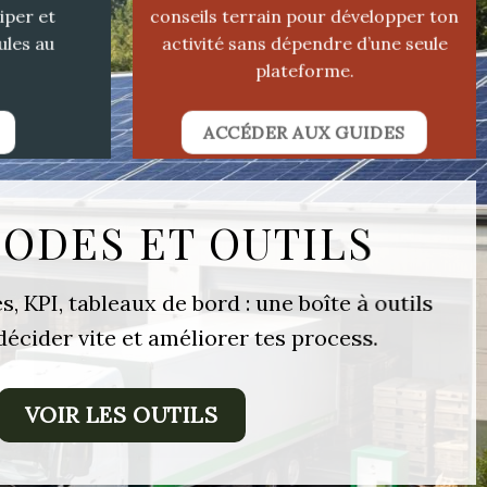
iper et
conseils terrain pour développer ton
ules au
activité sans dépendre d’une seule
plateforme.
ACCÉDER AUX GUIDES
ODES ET OUTILS
, KPI, tableaux de bord : une boîte à outils
écider vite et améliorer tes process.
VOIR LES OUTILS