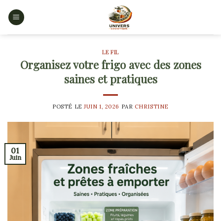
Skip
to
content
LE FIL
Organisez votre frigo avec des zones
saines et pratiques
POSTÉ LE
JUIN 1, 2026
PAR
CHRISTINE
01
Juin