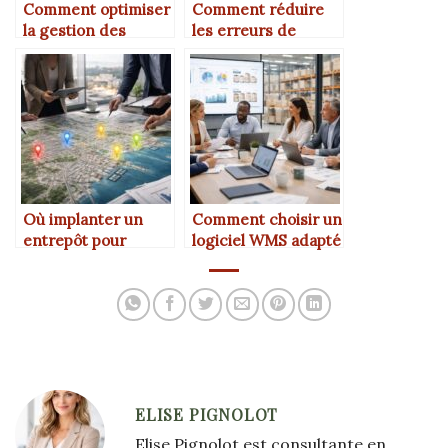
Comment optimiser
Comment réduire
la gestion des
les erreurs de
stocks dans un
préparation de
entrepôt de taille
commandes ?
moyenne ?
Où implanter un
Comment choisir un
entrepôt pour
logiciel WMS adapté
réduire les coûts de
à son activité ?
transport ?
ELISE PIGNOLOT
Elise Pignolot est consultante en