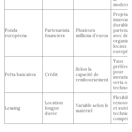
modernis
Projets
innovants
durables,
Fonds
Partenariats
Plusieurs
partenari
européens
financiers
millions d’euros
avec des
organism
locaux o
europée
Taux
préférent
Selon la
pour
Prêts bancaires
Crédit
capacité de
investis
remboursement
verts ou
technolo
Flexibilit
Location
renouvel
Variable selon le
Leasing
longue
et suivi
matériel
durée
techniqu
compris