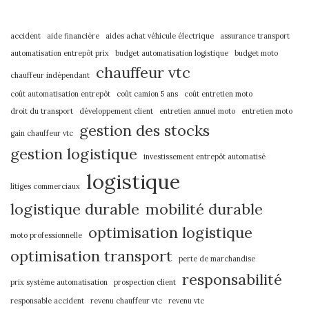
accident
aide financière
aides achat véhicule électrique
assurance transport
automatisation entrepôt prix
budget automatisation logistique
budget moto
chauffeur vtc
chauffeur indépendant
coût automatisation entrepôt
coût camion 5 ans
coût entretien moto
droit du transport
développement client
entretien annuel moto
entretien moto
gestion des stocks
gain chauffeur vtc
gestion logistique
investissement entrepôt automatisé
logistique
litiges commerciaux
logistique durable
mobilité durable
optimisation logistique
moto professionnelle
optimisation transport
perte de marchandise
responsabilité
prix système automatisation
prospection client
responsable accident
revenu chauffeur vtc
revenu vtc