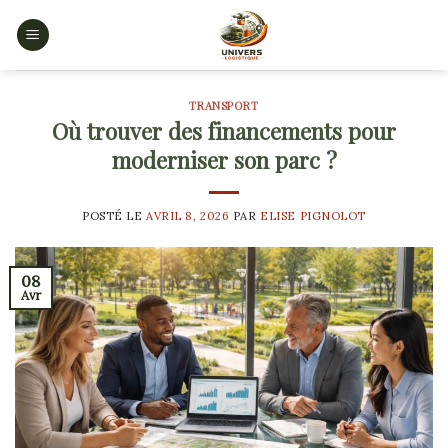
Skip
to
content
TRANSPORT
Où trouver des financements pour
moderniser son parc ?
POSTÉ LE
AVRIL 8, 2026
PAR
ELISE PIGNOLOT
08
Avr