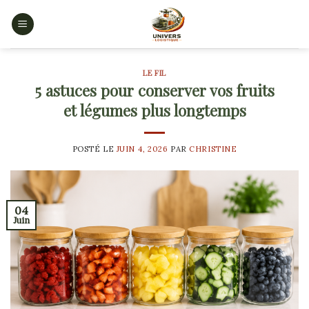
Skip
to
content
LE FIL
5 astuces pour conserver vos fruits
et légumes plus longtemps
POSTÉ LE
JUIN 4, 2026
PAR
CHRISTINE
04
Juin