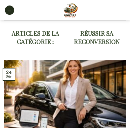
Skip
to
content
RÉUSSIR SA
RECONVERSION
24
Fév