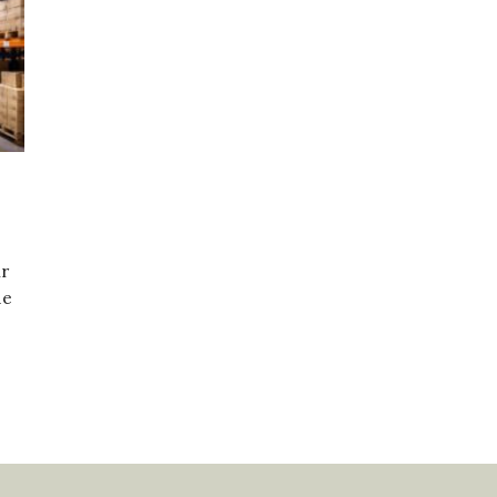
ur
de