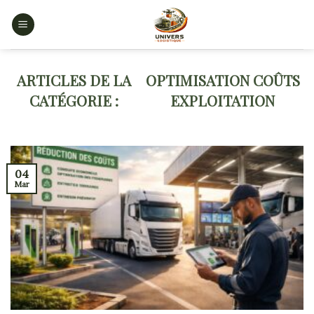
Skip
to
content
OPTIMISATION COÛTS
EXPLOITATION
04
Mar